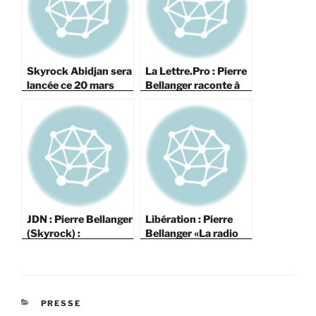
Skyrock Abidjan sera
La Lettre.Pro : Pierre
lancée ce 20 mars
Bellanger raconte à
2017
Denis Florent la radio
du futur
JDN : Pierre Bellanger
Libération : Pierre
(Skyrock) :
Bellanger «La radio
« L’internaute a le
est la présence au
statut juridique d’un
présent.»
animal domestique »
CATÉGORIES
PRESSE