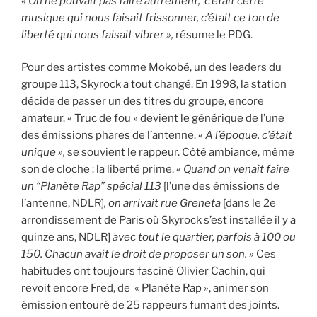
« On ne pouvait pas faire autrement, c’était cette
musique qui nous faisait frissonner, c’était ce ton de
liberté qui nous faisait vibrer »,
résume le PDG.
Pour des artistes comme Mokobé, un des leaders du
groupe 113, Skyrock a tout changé. En 1998, la station
décide de passer un des titres du groupe, encore
amateur. « Truc de fou » devient le générique de l’une
des émissions phares de l’antenne. «
A l’époque, c’était
unique »,
se souvient le rappeur. Côté ambiance, même
son de cloche : la liberté prime. «
Quand on venait faire
un “Planète Rap” spécial 113
[l’une des émissions de
l’antenne, NDLR]
, on arrivait rue Greneta
[dans le 2e
arrondissement de Paris où Skyrock s’est installée il y a
quinze ans, NDLR]
avec tout le quartier, parfois à 100 ou
150. Chacun avait le droit de proposer un son. »
Ces
habitudes ont toujours fasciné Olivier Cachin, qui
revoit encore Fred, de « Planète Rap », animer son
émission entouré de 25 rappeurs fumant des joints.