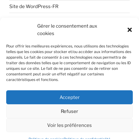
Site de WordPress-FR
Gérer le consentement aux
cookies
Pour offrir les meilleures expériences, nous utilisons des technologies
telles que les cookies pour stocker et/ou accéder aux informations des
appareils. Le fait de consentir à ces technologies nous permettra de
Pierre Bellanger
— Fondateur et PDG de
Skyrock
traiter des données telles que le comportement de navigation ou les ID
uniques sur ce site. Le fait de ne pas consentir ou de retirer son
Wikipedia
|
Cursus
|
Publications
|
Presse
consentement peut avoir un effet négatif sur certaines
caractéristiques et fonctions.
© 2026 Pierre Bellanger. Tous droits réservés.
Accepter
Refuser
Voir les préférences
Politique de confidentialité
Fièrement propulsé par
WordPress