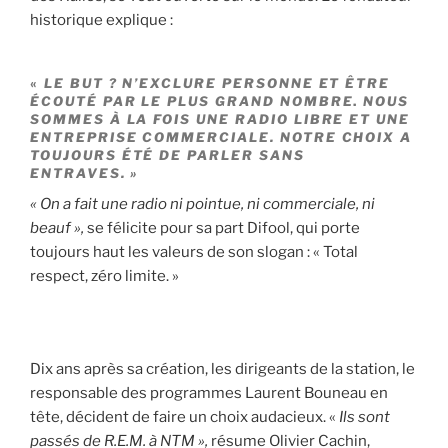
historique explique :
«
LE BUT ? N’EXCLURE PERSONNE ET ÊTRE
ÉCOUTÉ PAR LE PLUS GRAND NOMBRE
.
NOUS
SOMMES À LA FOIS UNE RADIO LIBRE ET UNE
ENTREPRISE COMMERCIALE. NOTRE CHOIX A
TOUJOURS ÉTÉ DE PARLER SANS
ENTRAVES. »
« On a fait une radio ni pointue, ni commerciale, ni
beauf »,
se félicite pour sa part Difool, qui porte
toujours haut les valeurs de son slogan : « Total
respect, zéro limite. »
Dix ans après sa création, les dirigeants de la station, le
responsable des programmes Laurent Bouneau en
tête, décident de faire un choix audacieux. «
Ils sont
passés de R.E.M. à NTM »,
résume Olivier Cachin,