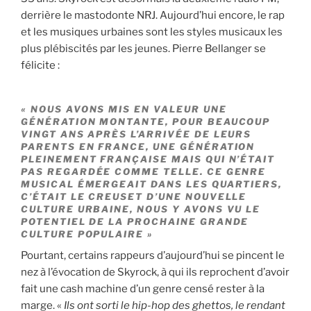
derrière le mastodonte NRJ. Aujourd’hui encore, le rap
et les musiques urbaines sont les styles musicaux les
plus plébiscités par les jeunes. Pierre Bellanger se
félicite :
« NOUS AVONS MIS EN VALEUR UNE
GÉNÉRATION MONTANTE, POUR BEAUCOUP
VINGT ANS APRÈS L’ARRIVÉE DE LEURS
PARENTS EN FRANCE, UNE GÉNÉRATION
PLEINEMENT FRANÇAISE MAIS QUI N’ÉTAIT
PAS REGARDÉE COMME TELLE. CE GENRE
MUSICAL ÉMERGEAIT DANS LES QUARTIERS,
C’ÉTAIT LE CREUSET D’UNE NOUVELLE
CULTURE URBAINE, NOUS Y AVONS VU LE
POTENTIEL DE LA PROCHAINE GRANDE
CULTURE POPULAIRE »
Pourtant, certains rappeurs d’aujourd’hui se pincent le
nez à l’évocation de Skyrock, à qui ils reprochent d’avoir
fait une cash machine d’un genre censé rester à la
marge. «
Ils ont sorti le hip-hop des ghettos, le rendant