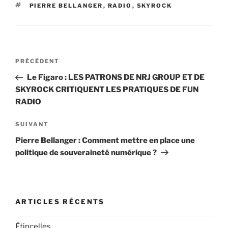
ÉTIQUETTES
PIERRE BELLANGER
,
RADIO
,
SKYROCK
Navigation
Article
PRÉCÉDENT
de
précédent
Le Figaro : LES PATRONS DE NRJ GROUP ET DE
l’article
SKYROCK CRITIQUENT LES PRATIQUES DE FUN
RADIO
Article
SUIVANT
suivant
Pierre Bellanger : Comment mettre en place une
politique de souveraineté numérique ?
ARTICLES RÉCENTS
Étincelles