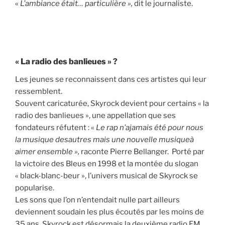
«
L’ambiance était… particulière »,
dit le journaliste.
« La radio des banlieues » ?
Les jeunes se reconnaissent dans ces artistes qui leur
ressemblent.
Souvent caricaturée, Skyrock devient pour certains « la
radio des banlieues », une appellation que ses
fondateurs réfutent : «
Le rap n’a
jamais été pour nous
la musique des
autres mais une nouvelle musique
à
aimer ensemble »,
raconte Pierre Bellanger. Porté par
la victoire des Bleus en 1998 et la montée du slogan
« black-blanc-beur », l’univers musical de Skyrock se
popularise.
Les sons que l’on n’entendait nulle part ailleurs
deviennent soudain les plus écoutés par les moins de
35 ans. Skyrock est désormais la deuxième radio FM,