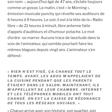
son nom –, aujourd’hui âgé de 47 ans, s’éclate toujours
comme un gosse. Le matin, c’est « le Morning »,
émission musicale punchy qui réveille ses auditeurs de
6 heures à 9 heures. Le soir, il est à la tête de la « Radio
libre » de 21 heures à minuit, libre antenne faite
d’appels d’auditeurs et d’humour potache. Le mot
d’ordre : se marrer. Aucune trace de lassitude dans la
voix de l’animateur, qui semble pourtant faire les
mêmes blagues depuis vingt ans. L’animateur s’en
défend :
«
RIEN N’EST FIGÉ, ÇA CHANGE TOUT LE
TEMPS. AVANT, LES ADOS M’APPELAIENT DE
LA CUISINE PENDANT QUE LES PARENTS
ÉTAIENT DANS LE SALON. MAINTENANT, ILS
M’APPELLENT DE LEUR CHAMBRE. INTERNET
ET LES TÉLÉPHONES MOBILES ONT TOUT
CHANGÉ. ON EST LA CAISSE DE RÉSONANCE
DE TOUS LES RÉSEAUX SOCIAUX. »
« Chacun arrive avec son histoire, son quartier, son