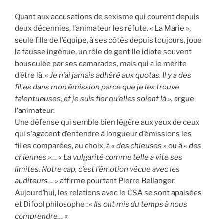
Quant aux accusations de sexisme qui courent depuis
deux décennies, l’animateur les réfute. « La Marie »,
seule fille de l’équipe, à ses côtés depuis toujours, joue
la fausse ingénue, un rôle de gentille idiote souvent
bousculée par ses camarades, mais qui a le mérite
d’être là. «
Je n’ai jamais adhéré aux quotas. Il y a des
filles dans mon émission parce que je les trouve
talentueuses, et je suis fier qu’elles soient là »,
argue
l’animateur.
Une défense qui semble bien légère aux yeux de ceux
qui s’agacent d’entendre à longueur d’émissions les
filles comparées, au choix, à
« des chieuses »
ou à «
des
chiennes »
… «
La vulgarité comme telle a vite ses
limites. Notre cap, c’est l’émotion vécue avec les
auditeurs… »
affirme pourtant Pierre Bellanger.
Aujourd’hui, les relations avec le CSA se sont apaisées
et Difool philosophe : «
Ils ont mis du temps à nous
comprendre… »