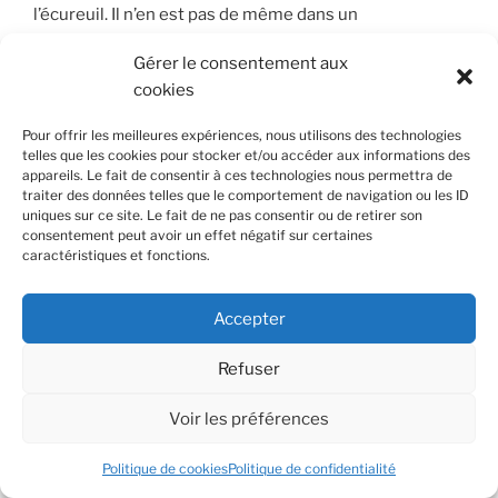
l’écureuil. Il n’en est pas de même dans un
environnement qui me reconnaît par ses capteurs, qui
Gérer le consentement aux
peut se modifier en fonction et interagir avec mes
cookies
propres systèmes informatiques. En milieu urbain,
demain, la signalisation, l’orientation, les accès, les
Pour offrir les meilleures expériences, nous utilisons des technologies
publicités, les autorisations pourront être rectifiés en
telles que les cookies pour stocker et/ou accéder aux informations des
fonction de chacun. Nous ferons demain la guerre dans
appareils. Le fait de consentir à ces technologies nous permettra de
traiter des données telles que le comportement de navigation ou les ID
un monde conscient. La position d’un objet et notre
uniques sur ce site. Le fait de ne pas consentir ou de retirer son
relation à cet objet ne résulteront pas d’un hasard
consentement peut avoir un effet négatif sur certaines
aveugle, mais d’une décision prise en fonction de notre
caractéristiques et fonctions.
présence. La réalité devient une matière première
élaborée par l’intelligence informatique qui s’y
Accepter
superpose et l’intègre. Qui contrôle cette conscience
de l’environnement s’assure de la victoire. Pour la
Refuser
déjouer, quelle que soit l’arme, quel que soit le milieu,
la dimension cyber est la première. Il faut détecter,
Voir les préférences
cartographier les capteurs, les réseaux, les robots,
identifier les logiciels à l’œuvre, les neutraliser et
Politique de cookies
Politique de confidentialité
mieux encore les tromper, les empoisonner avec des